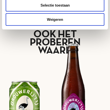
Ik wil dit bier in mijn zaak
Selectie toestaan
Weigeren
OOK HET
PROBEREN
WAARD