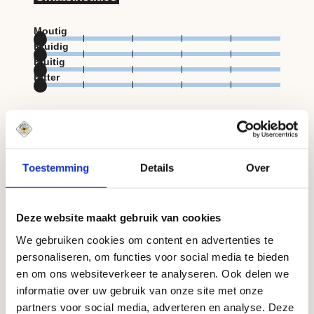
Moutig
Kruidig
Fruitig
Bitter
Over dit bier
Toestemming
Details
Over
Alcoholpercentage
4%
Drinktemperatuur
Deze website maakt gebruik van cookies
5-6 °C graden
Ingrediënten
We gebruiken cookies om content en advertenties te
Amsterdams kraanwater · gerstemout · maïs ·
personaliseren, om functies voor social media te bieden
citroen · hop.
en om ons websiteverkeer te analyseren. Ook delen we
informatie over uw gebruik van onze site met onze
Voedingswaarden per 100ml: energie: 186 kJ/45
partners voor social media, adverteren en analyse. Deze