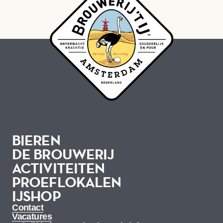
BIEREN
DE BROUWERIJ
ACTIVITEITEN
BIEREN
PROEFLOKALEN
DE BROUWERIJ
IJSHOP
ACTIVITEITEN
PROEFLOKALEN
IJSHOP
Contact
Vacatures