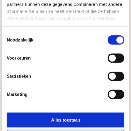
kcal, vet <0.1g (waarvan verzadigd: <0.1g),
partners kunnen deze gegevens combineren met andere
informatie die u aan ze heeft verstrekt of die ze hebben
koolhydraten: 2.3g (waarvan suikers: <0.5g),
verzameld op basis van uw gebruik van hun services.
eiwit: 0.3g, zout: <0.1g.
Allergenen
Gluten
Toestemmingsselectie
Noodzakelijk
Verkrijgbaar in
Voorkeuren
Statistieken
Marketing
Fles 33cl
Ik wil dit bier thuis
Alles toestaan
Albert Heijn
Jumbo
Plus
Mitra