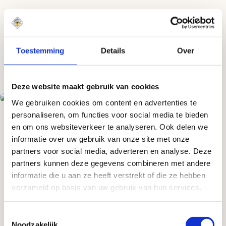
Toestemming
Details
Over
IJshop
View the complete collection
Deze website maakt gebruik van cookies
We gebruiken cookies om content en advertenties te
IJ Sweater grey
IJ T-shirt black
personaliseren, om functies voor social media te bieden
en om ons websiteverkeer te analyseren. Ook delen we
informatie over uw gebruik van onze site met onze
partners voor social media, adverteren en analyse. Deze
partners kunnen deze gegevens combineren met andere
informatie die u aan ze heeft verstrekt of die ze hebben
Tasting
verzameld op basis van uw gebruik van hun services.
rooms
Drop by or book a table
Toestemmingsselectie
Noodzakelijk