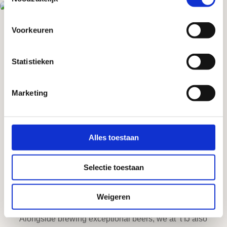
Proeflokaal de Molen
Café Struis
Voorkeuren
Statistieken
Marketing
Alles toestaan
Selectie toestaan
Weigeren
Private hire
Alongside brewing exceptional beers, we at ’t IJ also